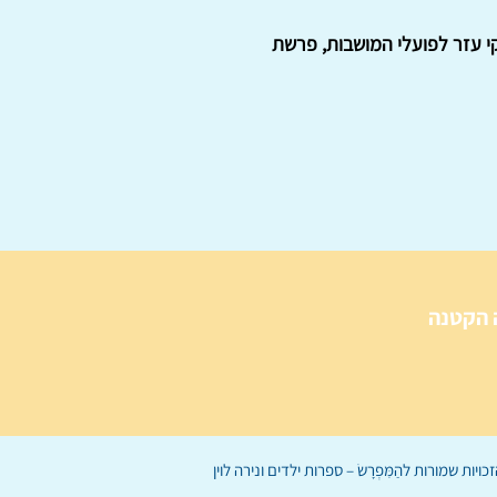
19: זכויותיו של פועל הפרדס, משקי עזר לפועלי המושבות, פרשת
 הקטנה
הַמִּפְרָשׂ – ספרות ילדים
ו
נירה לוי
ן