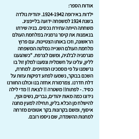
אודות הספר:
ילדות באירופה
1924-1942
. יהודית נולדה
בשנת 1924 למשפחה ידועה בלייפציג.
משחתה הייתה עתירת נכסים. בניה שירתו
בנאמנות את קיסר גרמניה במלחמת העולם
הראשונה, וזכו באותו הצטיינות. עם פרוץ
מלחמת העולם השנייה נמלטה המשפחה
מגרמניה לבלגיה, ומשם לצרפת. "כשהגענו
לליון, עלינו על חשמלית ונסענו למלון זול בו
נרשמנו על פי מסמכינו המזויפים. למחרת,
השכם בבוקר, נשמעו לפתע דפיקות עזות על
דלת חדרנו. צמרמורת אחזה בנו וכולנו החוורנו
כסיד. - לפתוח!! משטרה !! לצאת !! מדי לילה
נידונו כמה מאות יהודים, גברים, נשים וטף,
להישלח מן הכלא בליון, תחילה למעין מחנה
איסוף, ומשם בקרונות בקר אטומים מזרחה
למחנות ההשמדה, שם ניספו רובם.