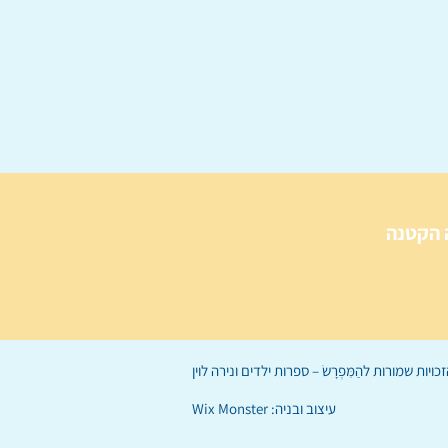
 הקטנה
הַמִּפְרָשׂ – ספרות ילדים
ו
נירה לוי
ן
עיצוב ובניה:
Wix Monster