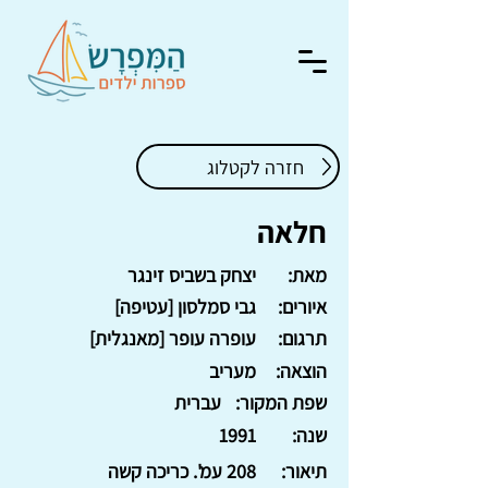
חזרה לקטלוג
חלאה
מאת:
יצחק בשביס זינגר
איורים:
גבי סמלסון [עטיפה]
תרגום:
עופרה עופר [מאנגלית]
הוצאה:
מעריב
שפת המקור:
עברית
שנה:
1991
תיאור:
208 עמ'. כריכה קשה