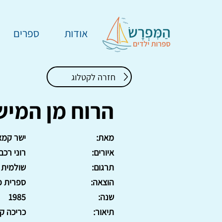
אודות
ספרים
חזרה לקטלוג
הרוח מן המיש
מאת:
ישר קמא
איורים:
רוני רכב
תרגום:
שולמית 
הוצאה:
ספרית פ
שנה:
1985
תיאור:
כריכה קשה, 04