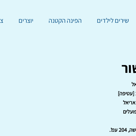
שירים לילדים
הפינה הקטנה
יוצרים
צר
ור
ל
 [עטיפה]
אריאל
ועלים
2 עמ'.