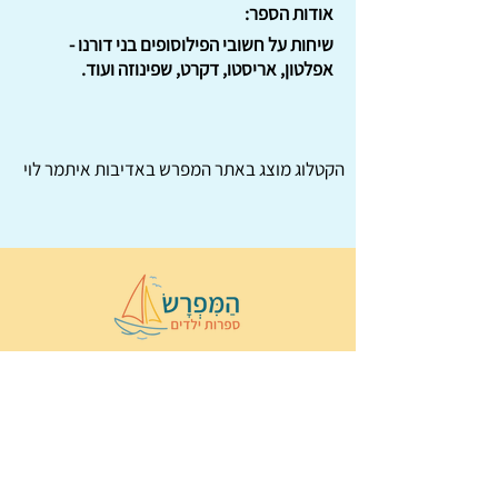
אודות הספר:
שיחות על חשובי הפילוסופים בני דורנו -
אפלטון, אריסטו, דקרט, שפינוזה ועוד.
הקטלוג מוצג באתר
המפרש
באדיבות איתמר לוי
© 2022 כל הזכויות שמורות ל
הַמִּפְרָשׂ –
ספרות ילדים
ו
נירה לוי
ן
עיצוב ובניה:
Wix Monster