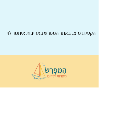
הקטלוג מוצג באתר
המפרש
באדיבות איתמר לוי
© 2022 כל הזכויות שמורות ל
הַמִּפְרָשׂ –
ספרות ילדים
ו
נירה לוי
ן
עיצוב ובניה:
Wix Monster
תקנון ותנאי שימוש באתר
הצהרת נגישות