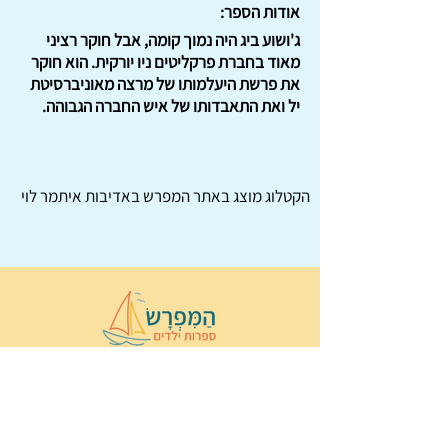
אודות הספר:
ג'ושוע ביג היה נמוך קומה, אבל חוקר רציני
מאוד בחברת פרקליטים ניו יורקית. הוא חוקר
את פרשת היעלמותו של מרצה מאוניברסיטת
יל ואת התאבדותו של איש החברה הגבוהה.
הקטלוג מוצג באתר
המפרש
באדיבות איתמר לוי
© 2022 כל הזכויות שמורות ל
הַמִּפְרָשׂ –
ספרות ילדים
ו
נירה לוי
ן