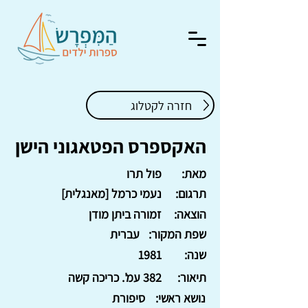
חזרה לקטלוג
האקספרס הפטאגוני הישן
מאת:
פול תרו
תרגום:
נעמי כרמל [מאנגלית]
הוצאה:
זמורה ביתן מודן
שפת המקור:
עברית
שנה:
1981
תיאור:
382 עמ'. כריכה קשה
נושא ראשי:
סיפורת