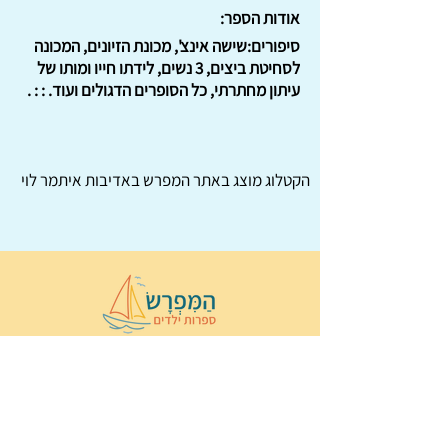
אודות הספר:
סיפורים:שישה אינצ', מכונת הזיונים, המכונה
לסחיטת ביצים, 3 נשים, לידתו חייו ומותו של
עיתון מחתרתי, כל הסופרים הדגולים ועוד. : : .
הקטלוג מוצג באתר
המפרש
באדיבות איתמר לוי
© 2022 כל הזכויות שמורות ל
הַמִּפְרָשׂ –
ספרות ילדים
ו
נירה לוי
ן
עיצוב ובניה:
Wix Monster