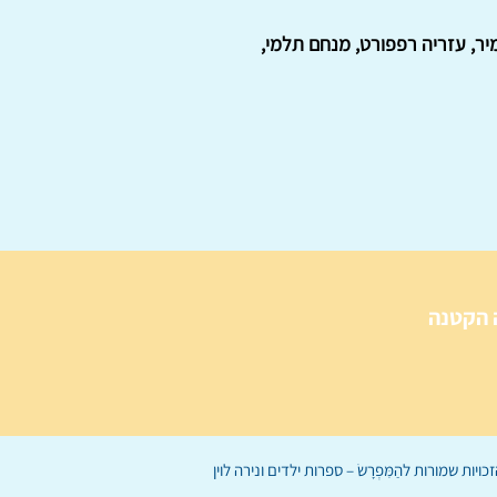
יר, עזריה רפפורט, מנחם תלמי,
 הקטנה
הַמִּפְרָשׂ – ספרות ילדים
ו
נירה לוי
ן