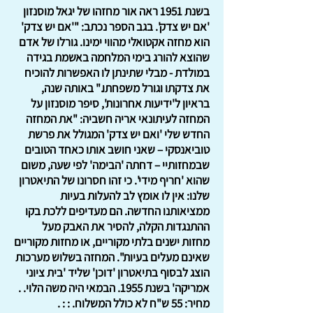
בשנת 1951 ראה אור מחזהו של יגאל מוסנזון
'אם יש צדק'. בגב הספר נכתב: "'אם יש צדק'
הוא מחזה אקטואלי מהווי ימינו. גורלו של אדם
שהוצא להורג בימי המלחמה באשמת בגידה
במולדת - מבלי שתינתן לו האפשרות להוכיח
את צדקתו וגורל משפחתו." באותה שנה,
בראיון ל'ידיעות אחרונות', סיפר מוסנזון על
המחזה לעיתונאי אריה חשביה: "את המחזה
החדש שלי 'ואם יש צדק' המגולל את פרשת
טוביאנסקי – שאני חושב אותו כאחד הטובים
שבמחזותיי – דחתה 'הבימה' לפי שעה, משום
שהוא 'חריף מידי'. כי זהו חסרונו של התיאטרון
שלנו: אין לו אומץ לב להעלות בעיות
ממציאותנו החדשה. הם מעדיפים ללכת בקו
ההתנגדות הקלה, להסיר את האבק מעל
מחזות ישנים בלתי מקוריים, או מחזות מקוריים
שאינם מעלים בעיות". המחזה בשלוש מערכות
הוצג לבסוף בתיאטרון 'דוכן' שליד 'בית ציוני
אמריקה' בשנת 1955. הבמאי היה משה הלוי. .
מחיר: 55 ש"ח לא כולל המשלוח. : : .