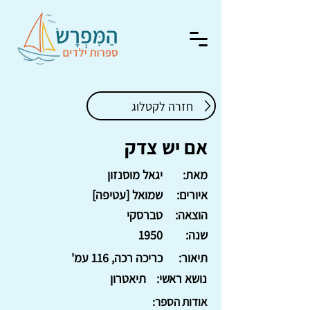
חזרה לקטלוג
אם יש צדק
מאת:
יגאל מוסנזון
איורים:
שמואל [עטיפה]
הוצאה:
טברסקי
שנה:
1950
תיאור:
כריכה רכה, 116 עמ'
נושא ראשי:
תיאטרון
אודות הספר: