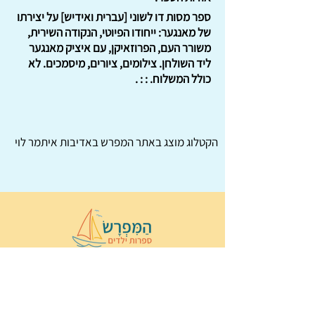
ספר מסות דו לשוני [עברית ואידיש] על יצירתו
של מאנגער: ייחודו הפיוטי, הנקודה השירית,
משורר העם, הפרוזאיקן, עם איציק מאנגער
ליד השולחן. צילומים, ציורים, מיסמכים. לא
כולל המשלוח. : : .
הקטלוג מוצג באתר
המפרש
באדיבות איתמר לוי
© 2022 כל הזכויות שמורות ל
הַמִּפְרָשׂ –
ספרות ילדים
ו
נירה לוי
ן