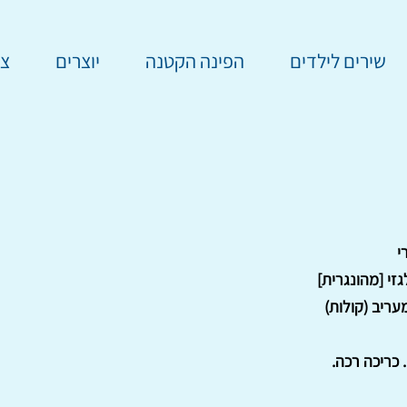
שירים לילדים
הפינה הקטנה
יוצרים
צר
י
זי [מהונגרית]
עריב (קולות)