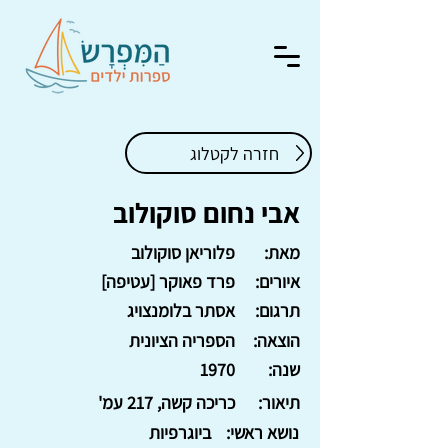
חזרה לקטלוג
אבי נחום סוקולוב
מאת:
פלוריאן סוקולוב
איורים:
פרד פאוקר [עטיפה]
תרגום:
אסתר בלומנצויג
הוצאה:
הספריה הציונית
שנה:
1970
תיאור:
כריכה קשה, 217 עמ'
נושא ראשי:
ביוגרפיות